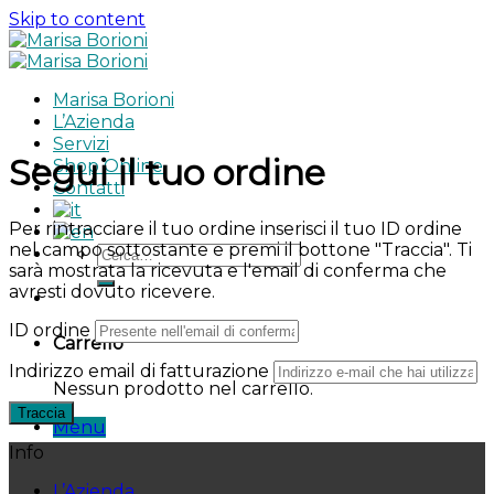
Skip to content
Marisa Borioni
L’Azienda
Servizi
Segui il tuo ordine
Shop Online
Contatti
Per rintracciare il tuo ordine inserisci il tuo ID ordine
nel campo sottostante e premi il bottone "Traccia". Ti
sarà mostrata la ricevuta e l'email di conferma che
avresti dovuto ricevere.
ID ordine
Carrello
Indirizzo email di fatturazione
Nessun prodotto nel carrello.
Traccia
Menu
Info
L’Azienda