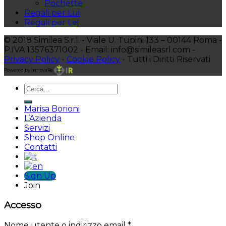
Pochette
Regali per Lui
Regali per Lei
© 2018 Similea S.r.l. - Viale U. Tupini 133 – 00144 Roma -
P.IVA 13576371002 - Email: info@simileasrl.com -
Privacy Policy
-
Cookie Policy
- Tutti i Diritti Riservati
Powered by InnovaRe
Marisa Borioni
L’Azienda
Servizi
Shop Online
Contatti
Sign Up
Join
Accesso
Nome utente o indirizzo email
*