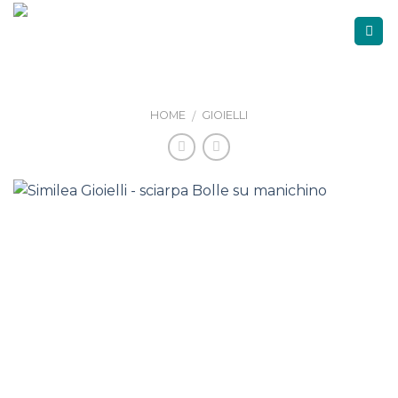
Skip
to
content
HOME
GIOIELLI
/