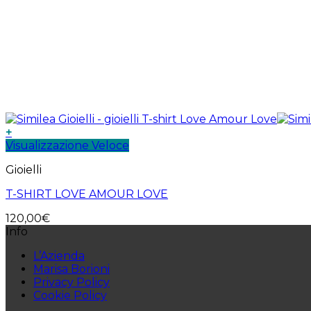
+
Visualizzazione Veloce
Gioielli
T-SHIRT LOVE AMOUR LOVE
120,00
€
Info
L’Azienda
Marisa Borioni
Privacy Policy
Cookie Policy