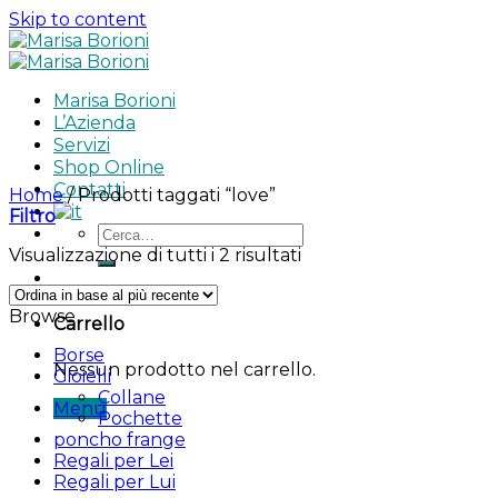
Skip to content
Marisa Borioni
L’Azienda
Servizi
Shop Online
Contatti
Home
/
Prodotti taggati “love”
Filtro
Visualizzazione di tutti i 2 risultati
Browse
Carrello
Borse
Nessun prodotto nel carrello.
Gioielli
Collane
Menu
Pochette
poncho frange
Regali per Lei
Regali per Lui