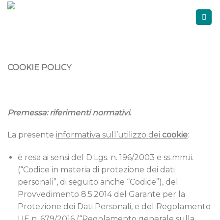
Skip
to
content
COOKIE POLICY
Premessa: riferimenti normativi
.
La presente
informativa sull’utilizzo dei
cookie
:
è resa ai sensi del D.Lgs. n. 196/2003 e ss.mm.ii.
(“Codice in materia di protezione dei dati
personali”, di seguito anche “Codice”), del
Provvedimento 8.5.2014 del Garante per la
Protezione dei Dati Personali, e del Regolamento
UE n. 679/2016 (“Regolamento generale sulla