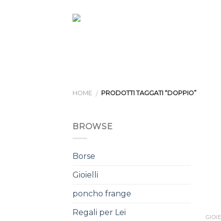
Skip
to
content
HOME
PRODOTTI TAGGATI “DOPPIO”
/
BROWSE
Borse
Gioielli
poncho frange
+
Regali per Lei
GIOIE