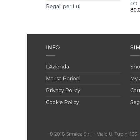
COL
Regali per Lui
80,
INFO
SI
L’Azienda
Sho
Marisa Borioni
My 
Privacy Policy
Car
Cookie Policy
Segu
© 2018 Similea S.r.l. - Viale U. Tupini 