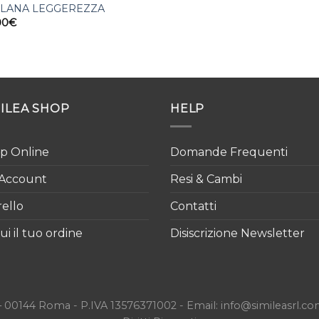
LANA LEGGEREZZA
00
€
MILEA SHOP
HELP
p Online
Domande Frequenti
Account
Resi & Cambi
rello
Contatti
i il tuo ordine
Disiscrizione Newsletter
133 – 00144 Roma - P.IVA 13576371002 - Email: info@simileasrl.c