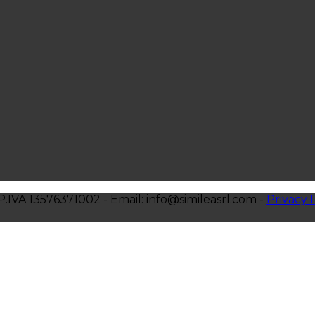
- P.IVA 13576371002 - Email: info@simileasrl.com -
Privacy 