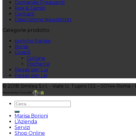
Domande Frequenti
Resi & Cambi
Contatti
Disiscrizione Newsletter
Categorie prodotto
poncho frange
Borse
Gioielli
Collane
Pochette
Regali per Lui
Regali per Lei
© 2018 Similea S.r.l. - Viale U. Tupini 133 – 00144 Roma 
Powered by InnovaRe
Marisa Borioni
L’Azienda
Servizi
Shop Online