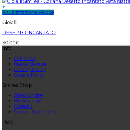
+
Visualizzazione Veloce
Gioielli
DESERTO INCANTATO
30,00
€
Info
L’Azienda
Marisa Borioni
Privacy Policy
Cookie Policy
Similea Shop
Shop Online
My Account
Carrello
Segui il tuo ordine
Help