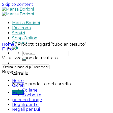
Skip to content
Marisa Borioni
L’Azienda
Servizi
Shop Online
Contatti
Home
/
Prodotti taggati “tubolari tessuto”
Filtro
Visualizzazione del risultato
Browse
Carrello
Borse
Nessun prodotto nel carrello.
Gioielli
Collane
Menu
Pochette
poncho frange
Regali per Lei
Regali per Lui